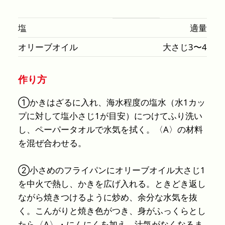
塩
適量
オリーブオイル
大さじ3〜4
作り方
①かきはざるに入れ、海水程度の塩水（水1カッ
プに対して塩小さじ1が目安）につけてふり洗い
し、ペーパータオルで水気を拭く。〈A〉の材料
を混ぜ合わせる。
②小さめのフライパンにオリーブオイル大さじ1
を中火で熱し、かきを広げ入れる。ときどき返し
ながら焼きつけるように炒め、余分な水気を抜
く。こんがりと焼き色がつき、身がふっくらとし
たら〈A〉・にんにくを加え、汁気がなくなるま