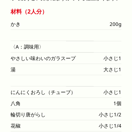
材料（2人分）
かき
200g
〈A：調味用〉
やさしい味わいのガラスープ
小さじ1
湯
大さじ1
にんにくおろし（チューブ）
小さじ1
八角
1個
輪切り唐がらし
小さじ1/2
花椒
小さじ1/4