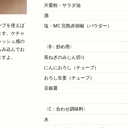
片栗粉・サラダ油
酒
ープを使えば
塩・MC 完熟赤胡椒（パウダー）
ます。ケチャ
レッシュ感の
〈B：炒め用〉
もみ込んでお
ますよ。
長ねぎのみじん切り
にんにおろし（チューブ）
おろし生姜（チューブ）
豆板醤
〈C：合わせ調味料〉
水