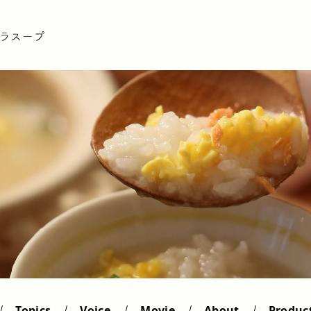
Topics
Voice
Movie
About
Produc