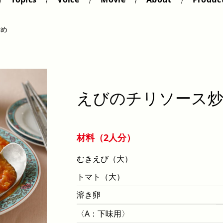
炒め
えびのチリソース
材料（2人分）
むきえび（大）
トマト（大）
溶き卵
〈A：下味用〉