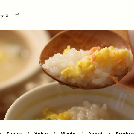
Topics
Voice
Movie
About
Produc