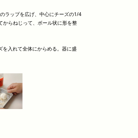
のラップを広げ、中心にチーズの1/4
てからねじって、ボール状に形を整
。
ズを入れて全体にからめる。器に盛