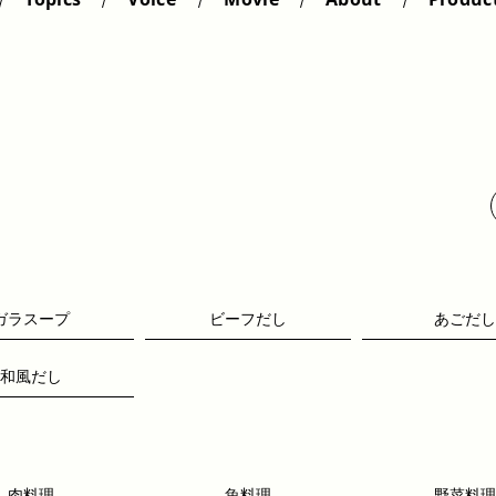
ガラスープ
ビーフだし
あごだし
和風だし
肉料理
魚料理
野菜料理