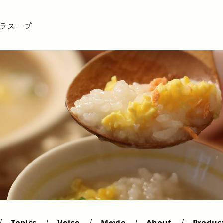
Topics
Voice
Movie
About
Produc