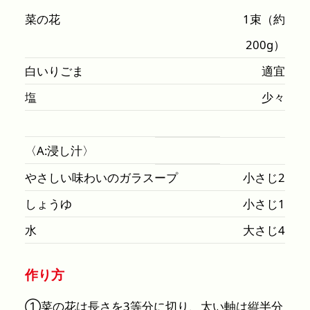
菜の花
1束（約
200g）
白いりごま
適宜
塩
少々
〈A:浸し汁〉
やさしい味わいのガラスープ
小さじ2
しょうゆ
小さじ1
水
大さじ4
作り方
①菜の花は長さを3等分に切り、太い軸は縦半分