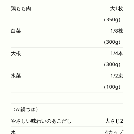
鶏もも肉
大1枚
（350g）
白菜
1/8株
（300g）
大根
1/4本
（300g）
水菜
1/2束
（100g）
〈A:鍋つゆ〉
やさしい味わいのあごだし
大さじ2
水
4カップ