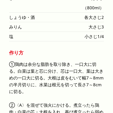
（800ml）
しょうゆ・酒
各大さじ2
みりん
大さじ3
塩
小さじ1/4
作り方
①鶏肉は余分な脂肪を取り除き、一口大に切
る。白菜は葉と芯に分け、芯は一口大、葉は大き
めの一口大に切る。大根は皮をむいて幅7～8mm
の半月切りに、水菜は根元を切って長さ7～8cm
に切る。
②〈A〉を混ぜて強火にかける。煮立ったら鶏
肉・白菜の芯・大根を入れ、再び煮立ったら弱め