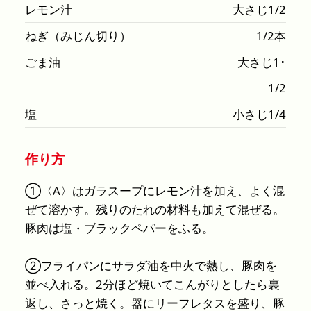
レモン汁
大さじ1/2
ねぎ（みじん切り）
1/2本
ごま油
大さじ1･
1/2
塩
小さじ1/4
作り方
①〈A〉はガラスープにレモン汁を加え、よく混
ぜて溶かす。残りのたれの材料も加えて混ぜる。
豚肉は塩・ブラックペパーをふる。
②フライパンにサラダ油を中火で熱し、豚肉を
並べ入れる。2分ほど焼いてこんがりとしたら裏
返し、さっと焼く。器にリーフレタスを盛り、豚