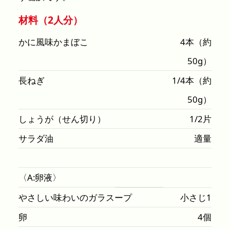
材料（2人分）
かに風味かまぼこ
4本（約
50g）
長ねぎ
1/4本（約
50g）
しょうが（せん切り）
1/2片
サラダ油
適量
〈A:卵液〉
やさしい味わいのガラスープ
小さじ1
卵
4個