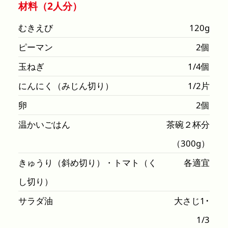
材料（2人分）
むきえび
120g
ピーマン
2個
玉ねぎ
1/4個
にんにく（みじん切り）
1/2片
卵
2個
温かいごはん
茶碗２杯分
（300g）
きゅうり（斜め切り）・トマト（く
各適宜
し切り）
サラダ油
大さじ1･
1/3