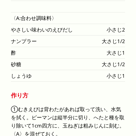
〈A:合わせ調味料〉
やさしい味わいのえびだし
小さじ2
ナンプラー
大さじ1/2
酢
大さじ1
砂糖
大さじ1/2
しょうゆ
小さじ1
作り方
①むきえびは背わたがあれば取って洗い、水気
を拭く。ピーマンは縦半分に切り、へたと種を取
り除いて1cm四方に、玉ねぎは粗みじんに刻む。
〈A〉を混ぜておく。