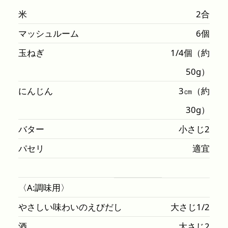
米
2合
マッシュルーム
6個
玉ねぎ
1/4個（約
50g）
にんじん
3㎝（約
30g）
バター
小さじ2
パセリ
適宜
〈A:調味用〉
やさしい味わいのえびだし
大さじ1/2
酒
大さじ2