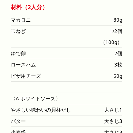
材料（2人分）
マカロニ
80g
玉ねぎ
1/2個
（100g）
ゆで卵
2個
ロースハム
3枚
ピザ用チーズ
50g
〈A:ホワイトソース〉
やさしい味わいの貝柱だし
大さじ1
バター
大さじ3
小麦粉
大さじ3